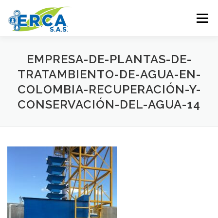
Saltar al contenido
Menú
HOME
PRODUCTOS
SERVICIOS
EMPRESA-DE-PLANTAS-DE-
TRATAMBIENTO-DE-AGUA-EN-
COLOMBIA-RECUPERACIÓN-Y-
COBERTURA
+57-702-4118
CONSERVACIÓN-DEL-AGUA-14