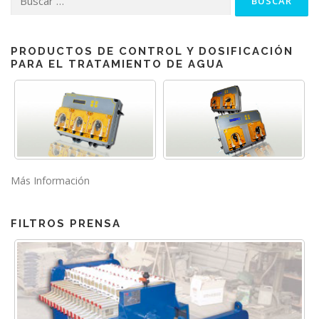
sesenta y
3 “
80
80
40
cinco
4 ”
100
120
120
60
PRODUCTOS DE CONTROL Y DOSIFICACIÓN
PARA EL TRATAMIENTO DE AGUA
6 “
150
300
300
150
Más Información
FILTROS PRENSA