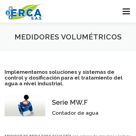
Saltar al contenido
Menú
HOME
PRODUCTOS
SERVICIOS
MEDIDORES VOLUMÉTRICOS
COBERTURA
+57-702-4118
Implementamos soluciones y sistemas de
control y dosificación para el tratamiento del
agua a nivel industrial.
Serie MW.F
Contador de agua