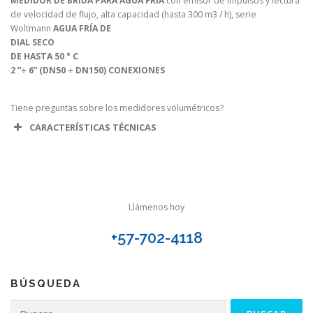
MEDIDOR DE BRIDA PARA AGUA FRÍA
con emisor de impulsos y lectura
de velocidad de flujo, alta capacidad (hasta 300 m3 / h), serie
Woltmann
AGUA FRÍA DE
DIAL SECO
DE HASTA 50 ° C
2 ”÷ 6” (DN50 ÷ DN150) CONEXIONES
Tiene preguntas sobre los medidores volumétricos?
CARACTERÍSTICAS TÉCNICAS
TASA DE
FLUJO
CON
VELOCIDAD
TASAS
CARGA
Ø
Ø
MÁXIMA
FLUJO
DE
Llámenos hoy
PULGADA
MM
Q MÁX
NOMI
PÉRDIDA
3
M
/ H
QN M
DE 1
+57-702-4118
3
M M
/
H QN
2 ”
50
30
20
15
BÚSQUEDA
sesenta
2 ”1/2
50
55
25
Buscar:
y cinco