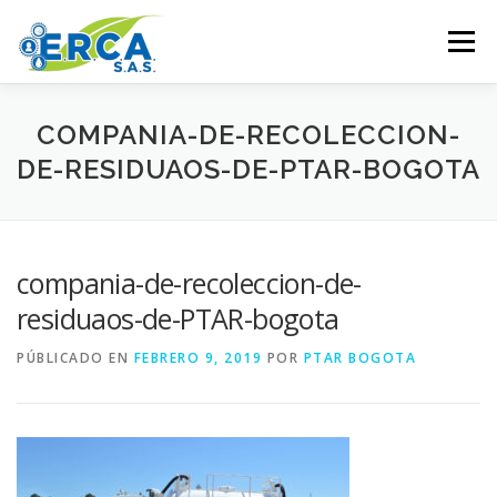
Saltar al contenido
Menú
HOME
PRODUCTOS
SERVICIOS
COMPANIA-DE-RECOLECCION-
DE-RESIDUAOS-DE-PTAR-BOGOTA
COBERTURA
+57-702-4118
compania-de-recoleccion-de-
residuaos-de-PTAR-bogota
PÚBLICADO EN
FEBRERO 9, 2019
POR
PTAR BOGOTA