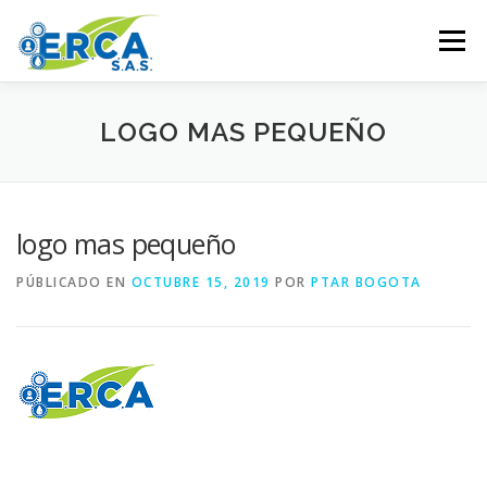
Saltar al contenido
Menú
HOME
PRODUCTOS
SERVICIOS
LOGO MAS PEQUEÑO
COBERTURA
+57-702-4118
logo mas pequeño
PÚBLICADO EN
OCTUBRE 15, 2019
POR
PTAR BOGOTA